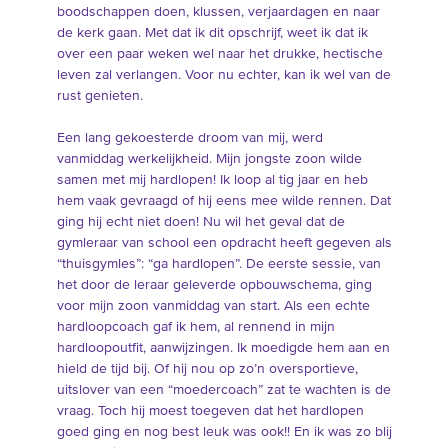
boodschappen doen, klussen, verjaardagen en naar
de kerk gaan. Met dat ik dit opschrijf, weet ik dat ik
over een paar weken wel naar het drukke, hectische
leven zal verlangen. Voor nu echter, kan ik wel van de
rust genieten.
Een lang gekoesterde droom van mij, werd
vanmiddag werkelijkheid. Mijn jongste zoon wilde
samen met mij hardlopen! Ik loop al tig jaar en heb
hem vaak gevraagd of hij eens mee wilde rennen. Dat
ging hij echt niet doen! Nu wil het geval dat de
gymleraar van school een opdracht heeft gegeven als
“thuisgymles”: “ga hardlopen”. De eerste sessie, van
het door de leraar geleverde opbouwschema, ging
voor mijn zoon vanmiddag van start. Als een echte
hardloopcoach gaf ik hem, al rennend in mijn
hardloopoutfit, aanwijzingen. Ik moedigde hem aan en
hield de tijd bij. Of hij nou op zo’n oversportieve,
uitslover van een “moedercoach” zat te wachten is de
vraag. Toch hij moest toegeven dat het hardlopen
goed ging en nog best leuk was ook!! En ik was zo blij