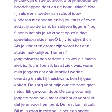
je ziek-zijn en de buurvoruw of je moeder de
boodchappen doet en de hond uitlaat? Hoe
fijn als een moeder van school jouw
kinderen meeneemt en bij jou thuis aflevert,
zodat jij op de bank kan blijven liggen? Nog
fijner is het als jouw kroost op zo’n dag
speelafspraakjes heeŌ bij vriendjes thuis.
Als je kinderen groter zijn wordt het een
stukje makkelijker. Tieners /
jongvolwassenen redden zich wel als mams
ziek is. Toch? Toen ik laatst ziek was, waren
mijn jongens dat ook. Manlief werkte
overdag en als hij thuiskwam, kon hij gaan
koken. De zorg voor mijn oudste zoon gaat
natuurlijk gewoon door. De zorg voor mijn
jongste zoon ook, maar dat houdt vooral in
dat je er voor hem bent. De rest kan hij zelf.
Bij mijn zoon in rolstoel is het een ander