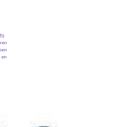
ij
ren
lpen
g en