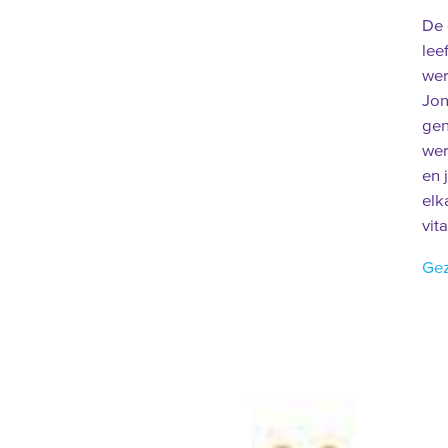
De 
lee
wer
Jo
gen
wer
en 
elk
vit
Gez