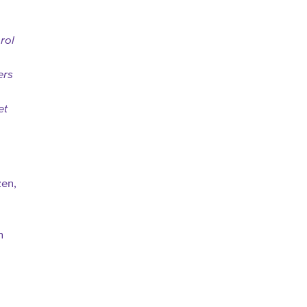
rol
ers
et
zen,
n