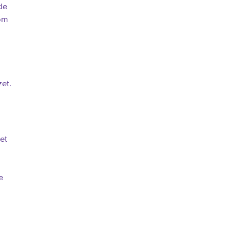
de
 om
et.
et
e