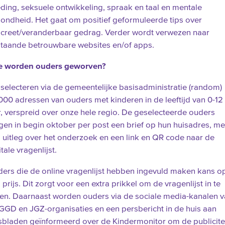
ding, seksuele ontwikkeling, spraak en taal en mentale
ondheid. Het gaat om positief geformuleerde tips over
creet/veranderbaar gedrag. Verder wordt verwezen naar
taande betrouwbare websites en/of apps.
e worden ouders geworven?
selecteren via de gemeentelijke basisadministratie (random)
000 adressen van ouders met kinderen in de leeftijd van 0-12
r, verspreid over onze hele regio. De geselecteerde ouders
jgen in begin oktober per post een brief op hun huisadres, me
 uitleg over het onderzoek en een link en QR code naar de
itale vragenlijst.
ers die de online vragenlijst hebben ingevuld maken kans o
 prijs. Dit zorgt voor een extra prikkel om de vragenlijst in te
len. Daarnaast worden ouders via de sociale media-kanalen 
GGD en JGZ-organisaties en een persbericht in de huis aan
sbladen geïnformeerd over de Kindermonitor om de publicite