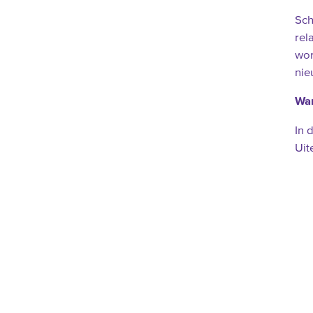
Sch
rel
wor
nie
Wan
In 
Uit