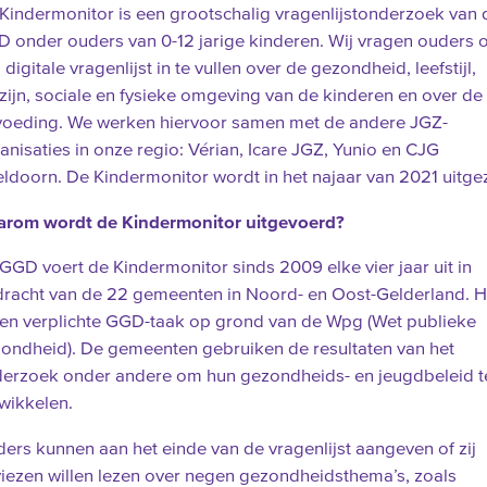
Kindermonitor is een grootschalig vragenlijstonderzoek van 
 onder ouders van 0-12 jarige kinderen. Wij vragen ouders
 digitale vragenlijst in te vullen over de gezondheid, leefstijl,
zijn, sociale en fysieke omgeving van de kinderen en over de
oeding. We werken hiervoor samen met de andere JGZ-
anisaties in onze regio: Vérian, Icare JGZ, Yunio en CJG
ldoorn. De Kindermonitor wordt in het najaar van 2021 uitgez
rom wordt de Kindermonitor uitgevoerd?
GGD voert de Kindermonitor sinds 2009 elke vier jaar uit in
racht van de 22 gemeenten in Noord- en Oost-Gelderland. H
een verplichte GGD-taak op grond van de Wpg (Wet publieke
ondheid). De gemeenten gebruiken de resultaten van het
erzoek onder andere om hun gezondheids- en jeugdbeleid t
wikkelen.
ers kunnen aan het einde van de vragenlijst aangeven of zij
iezen willen lezen over negen gezondheidsthema’s, zoals