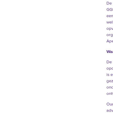
De 
GGD
een
wel
opv
org
Ape
Waa
De 
opd
is 
gez
ond
ont
Oud
adv