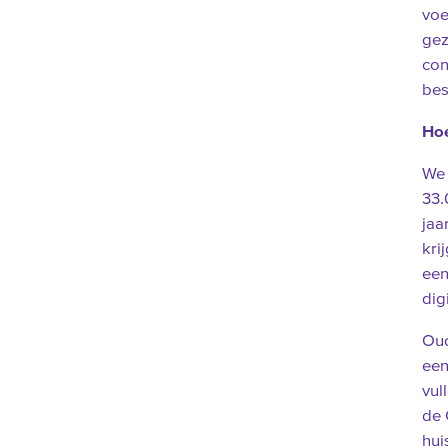
voe
gez
con
bes
Ho
We 
33.
jaa
kri
een
dig
Oud
een
vul
de 
hui