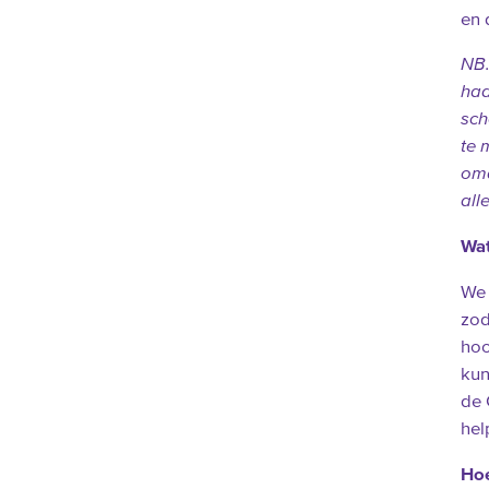
en 
NB.
had
sch
te 
omd
all
Wat
We 
zod
hoo
kun
de 
hel
Hoe