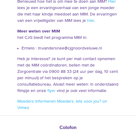
Benieuwd hoe het is om mee te doen aan MIM?
Hier
lees je een ervaringsverhaal van een jonge moeder
die met haar kindje meedoet aan MIM. De ervaringen
van een vrijwilligster van MIM lees je
hier
.
Meer weten over MIM
het CJG biedt het programma MIM in:
Ermelo : m.vandersnee@cjgnoordveluwe.nl
Heb je interesse? Je kunt per mail contact opnemen
met de MIM coördinatoren, bellen met de
Zorgcentrale via 0900 88 33 (24 uur per dag, 10 cent
per minuut) of het bespreken op je
consultatiebureau. Alvast meer weten: in onderstaand
filmpje en onze
flyer
vind je ook veel informatie.
Moeders Informeren Moeders. Iets voor jou? on
Vimeo
Colofon