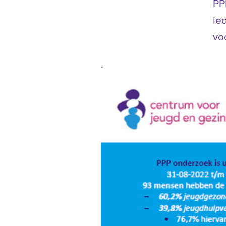
PP
ie
vo
.