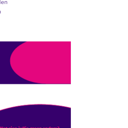
len
n