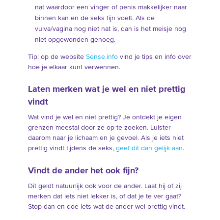
nat waardoor een vinger of penis makkelijker naar
binnen kan en de seks fijn voelt. Als de
vulva/vagina nog niet nat is, dan is het meisje nog
niet opgewonden genoeg.
Tip: op de website
Sense.info
vind je tips en info over
hoe je elkaar kunt verwennen.
Laten merken wat je wel en niet prettig
vindt
Wat vind je wel en niet prettig? Je ontdekt je eigen
grenzen meestal door ze op te zoeken. Luister
daarom naar je lichaam en je gevoel. Als je iets niet
prettig vindt tijdens de seks,
geef dit dan gelijk aan
.
Vindt de ander het ook fijn?
Dit geldt natuurlijk ook voor de ander. Laat hij of zij
merken dat iets niet lekker is, of dat je te ver gaat?
Stop dan en doe iets wat de ander wel prettig vindt.