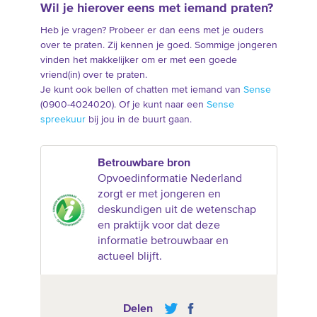
Wil je hierover eens met iemand praten?
Heb je vragen? Probeer er dan eens met je ouders
over te praten. Zij kennen je goed. Sommige jongeren
vinden het makkelijker om er met een goede
vriend(in) over te praten.
Je kunt ook bellen of chatten met iemand van
Sense
(0900-4024020). Of je kunt naar een
Sense
spreekuur
bij jou in de buurt gaan.
Betrouwbare bron
Opvoedinformatie Nederland
zorgt er met jongeren en
deskundigen uit de wetenschap
en praktijk voor dat deze
informatie betrouwbaar en
actueel blijft.
Delen