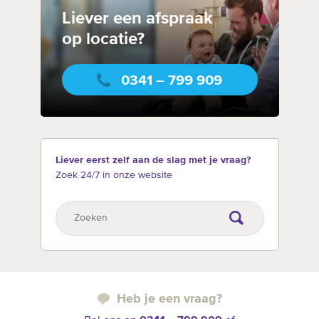
Liever een afspraak
op locatie?
0341 – 799 909
Liever eerst zelf aan de slag met je vraag?
Zoek 24/7 in onze website
Heb je een vraag?