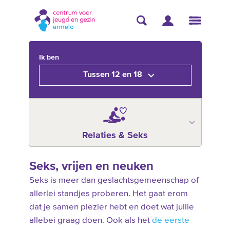
Ik ben
Tussen 12 en 18
Relaties & Seks
Seks, vrijen en neuken
Seks is meer dan geslachtsgemeenschap of
allerlei standjes proberen. Het gaat erom
dat je samen plezier hebt en doet wat jullie
allebei graag doen. Ook als het
de eerste