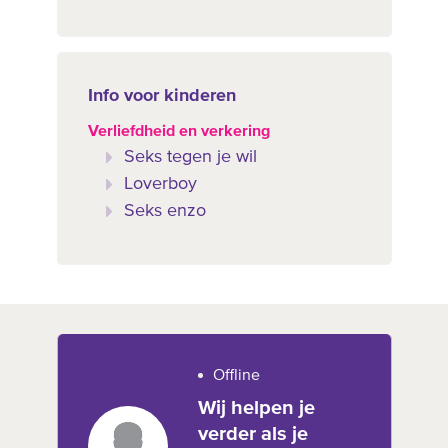
Info voor kinderen
Verliefdheid en verkering
Seks tegen je wil
Loverboy
Seks enzo
Offline
Wij helpen je
verder als je