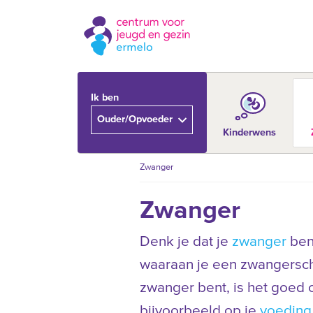
Ik ben
Ouder/Opvoeder
Kinderwens
Zwanger
Zwanger
Denk je dat je
zwanger
ben
waaraan je een zwangerscha
zwanger bent, is het goed
bijvoorbeeld op je
voeding