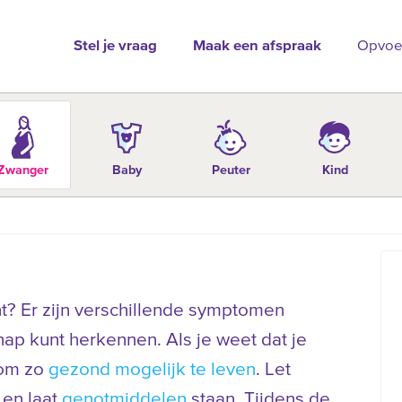
Stel je vraag
Maak een afspraak
Opvoe
Zwanger
Baby
Peuter
Kind
t? Er zijn verschillende symptomen
p kunt herkennen. Als je weet dat je
 om zo
gezond mogelijk te leven
. Let
en laat
genotmiddelen
staan. Tijdens de