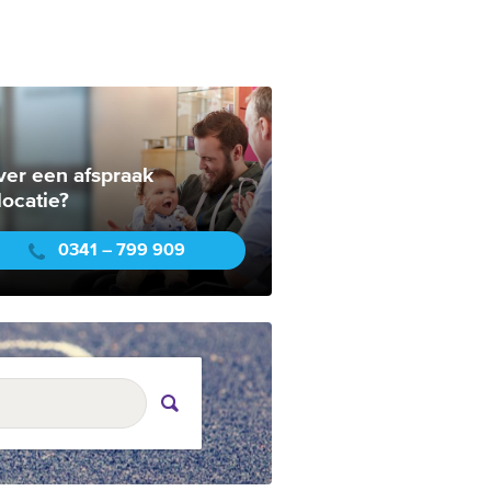
ver een afspraak
locatie?
0341 – 799 909