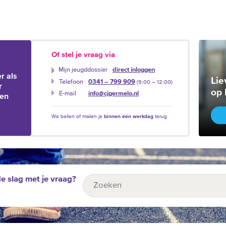
Of stel je vraag via
Mijn jeugddossier
direct inloggen
r als
Lie
Telefoon
0341 – 799 909
(9:00 –‍ 12:00)
r
op 
E-mail
info@cjgermelo.nl
ien
We bellen of mailen je
binnen één werkdag
terug
de slag met je vraag?