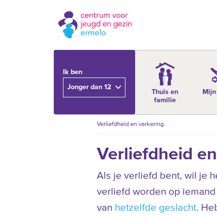
Ik ben
Jonger dan 12
Thuis en
Mijn
familie
Verliefdheid en verkering
Verliefdheid en
Als je verliefd bent, wil je h
verliefd worden op iemand
van
hetzelfde geslacht
. He