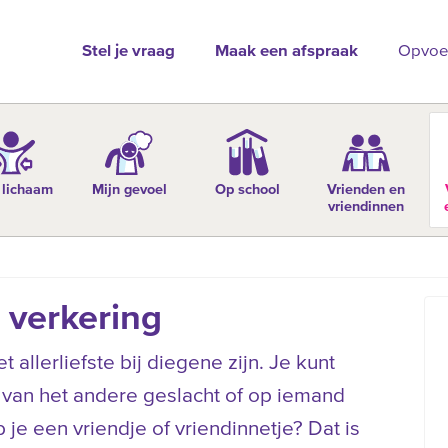
Stel je vraag
Maak een afspraak
Opvoe
 lichaam
Mijn gevoel
Op school
Vrienden en
vriendinnen
 verkering
et allerliefste bij diegene zijn. Je kunt
 van het andere geslacht of op iemand
b je een vriendje of vriendinnetje? Dat is