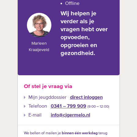
Offline
Wij helpen je
verder als je
vragen hebt over
opvoeden,
Marleen
opgroeien en
Kraaijeveld
gezondheid.
Of stel je vraag via
Mijn jeugddossier
direct inloggen
Telefoon
0341 – 799 909
(9:00 –‍ 12:00)
E-mail
info@cjgermelo.nl
We bellen of mailen je
binnen één werkdag
terug