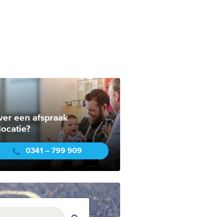
ver een afspraak
locatie?
0341 – 799 909