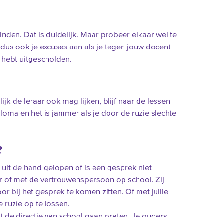
vinden. Dat is duidelijk. Maar probeer elkaar wel te
 dus ook je excuses aan als je tegen jouw docent
 hebt uitgescholden.
ijk de leraar ook mag lijken, blijf naar de lessen
iploma en het is jammer als je door de ruzie slechte
?
 uit de hand gelopen of is een gesprek niet
r of met de vertrouwenspersoon op school. Zij
r bij het gesprek te komen zitten. Of met jullie
 ruzie op te lossen.
t de directie van school gaan praten. Je ouders