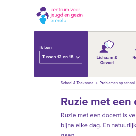
Ik ben
Tussen 12 en 18
Lichaam &
R
Gevoel
School & Toekomst
Problemen op school
Ruzie met een 
Ruzie met een docent is ver
bijna elke dag. En natuurlij
gaan.