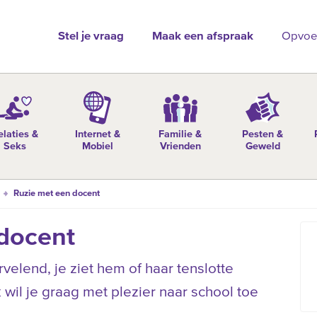
Stel je vraag
Maak een afspraak
Opvoe
elaties &
Internet &
Familie &
Pesten &
Seks
Mobiel
Vrienden
Geweld
Ruzie met een docent
docent
velend, je ziet hem of haar tenslotte
k wil je graag met plezier naar school toe