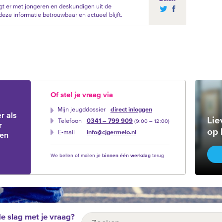
t er met jongeren en deskundigen uit de
eze informatie betrouwbaar en actueel blijft.
Of stel je vraag via
Mijn jeugddossier
direct inloggen
r als
Lie
Telefoon
0341 – 799 909
(9:00 –‍ 12:00)
r
op 
E-mail
info@cjgermelo.nl
ien
We bellen of mailen je
binnen één werkdag
terug
de slag met je vraag?