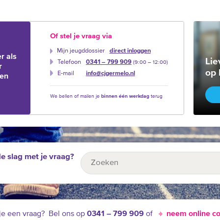
Of stel je vraag via
Mijn jeugddossier
direct inloggen
r als
Lie
Telefoon
0341 – 799 909
(9:00 –‍ 12:00)
r
op 
E-mail
info@cjgermelo.nl
ien
We bellen of mailen je
binnen één werkdag
terug
de slag met je vraag?
je een vraag?
Bel ons op
0341 – 799 909
of
neem online co