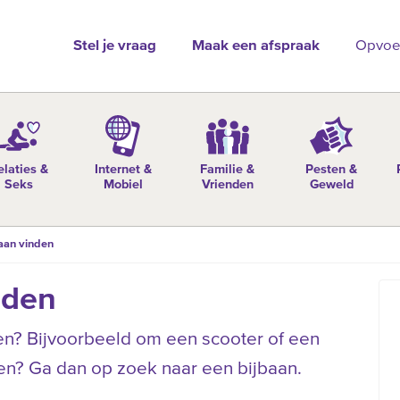
Stel je vraag
Maak een afspraak
Opvoe
elaties &
Internet &
Familie &
Pesten &
Seks
Mobiel
Vrienden
Geweld
aan vinden
nden
nen? Bijvoorbeeld om een scooter of een
n? Ga dan op zoek naar een bijbaan.