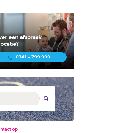
ver een afspraak
locatie?
0341 – 799 909
ntact op