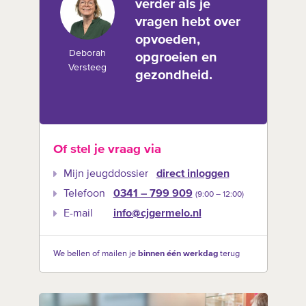
verder als je
vragen hebt over
opvoeden,
Deborah
opgroeien en
Versteeg
gezondheid.
Of stel je vraag via
Mijn jeugddossier
direct inloggen
Telefoon
0341 – 799 909
(9:00 –‍ 12:00)
E-mail
info@cjgermelo.nl
We bellen of mailen je
binnen één werkdag
terug