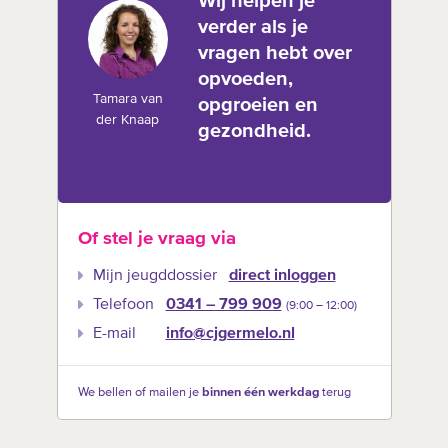
Wij helpen je
verder als je
vragen hebt over
opvoeden,
Tamara van
opgroeien en
der Knaap
gezondheid.
Of stel je vraag via
Mijn jeugddossier
direct inloggen
Telefoon
0341 – 799 909
(9:00 –‍ 12:00)
E-mail
info@cjgermelo.nl
We bellen of mailen je
binnen één werkdag
terug