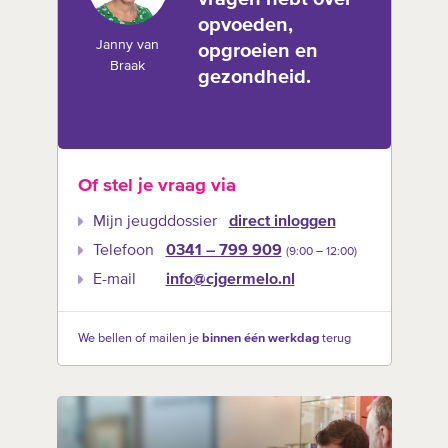
opvoeden,
Janny van
opgroeien en
Braak
gezondheid.
Of stel je vraag via
Mijn jeugddossier
direct inloggen
Telefoon
0341 – 799 909
(9:00 –‍ 12:00)
E-mail
info@cjgermelo.nl
We bellen of mailen je
binnen één werkdag
terug