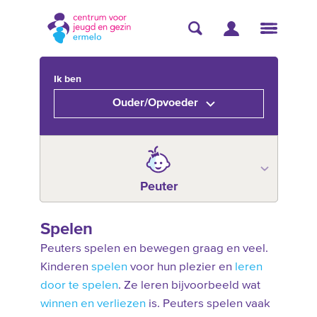
Ik ben
Ouder/Opvoeder
Peuter
Spelen
Peuters spelen en bewegen graag en veel.
Kinderen
spelen
voor hun plezier en
leren
door te spelen
. Ze leren bijvoorbeeld wat
winnen en verliezen
is. Peuters spelen vaak