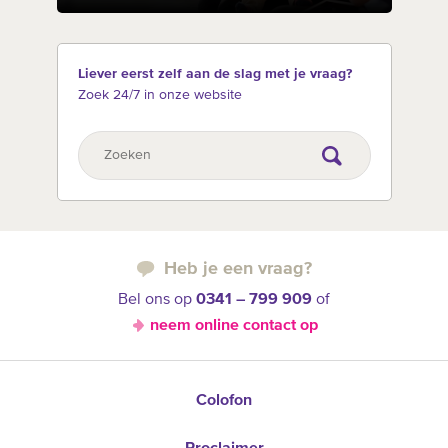
Liever eerst zelf aan de slag met je vraag?
Zoek 24/7 in onze website
Heb je een vraag?
Bel ons op
0341 – 799 909
of
neem online contact op
Colofon