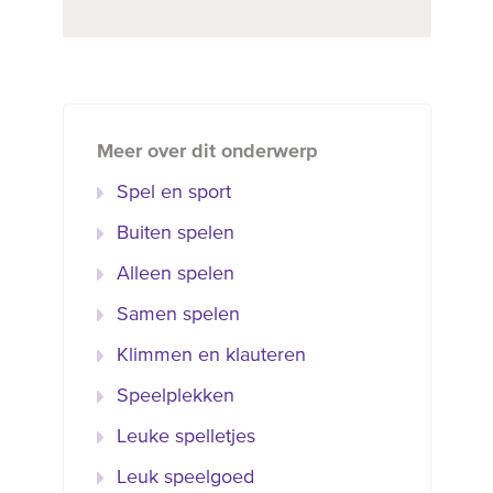
Meer over dit onderwerp
Spel en sport
Buiten spelen
Alleen spelen
Samen spelen
Klimmen en klauteren
Speelplekken
Leuke spelletjes
Leuk speelgoed