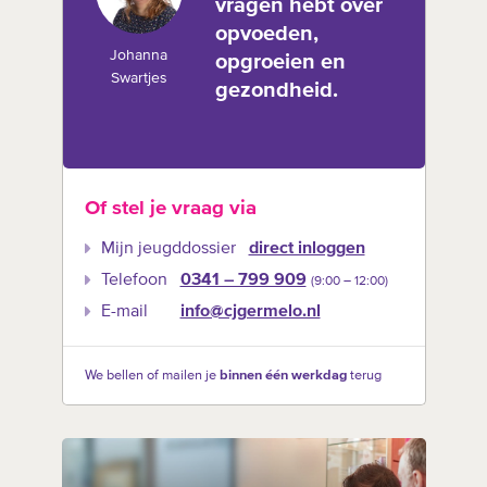
vragen hebt over
opvoeden,
Johanna
opgroeien en
Swartjes
gezondheid.
Of stel je vraag via
Mijn jeugddossier
direct inloggen
Telefoon
0341 – 799 909
(9:00 –‍ 12:00)
E-mail
info@cjgermelo.nl
We bellen of mailen je
binnen één werkdag
terug