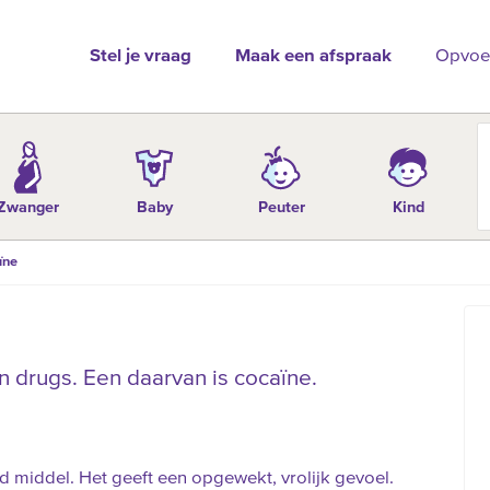
Stel je vraag
Maak een afspraak
Opvoe
Zwanger
Baby
Peuter
Kind
ïne
en drugs. Een daarvan is cocaïne.
d middel. Het geeft een opgewekt, vrolijk gevoel.