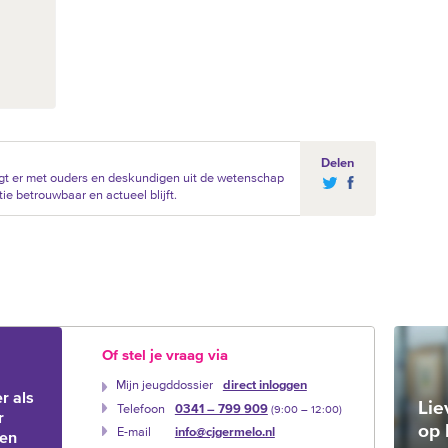
Delen
gt er met ouders en deskundigen uit de wetenschap
ie betrouwbaar en actueel blijft.
Of stel je vraag via
Mijn jeugddossier
direct inloggen
r als
Lie
Telefoon
0341 – 799 909
(9:00 –‍ 12:00)
r
op 
E-mail
info@cjgermelo.nl
ien