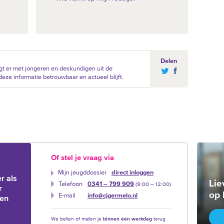
Delen
t er met jongeren en deskundigen uit de
eze informatie betrouwbaar en actueel blijft.
Of stel je vraag via
Mijn jeugddossier
direct inloggen
r als
Lie
Telefoon
0341 – 799 909
(9:00 –‍ 12:00)
r
op 
E-mail
info@cjgermelo.nl
ien
We bellen of mailen je
binnen één werkdag
terug