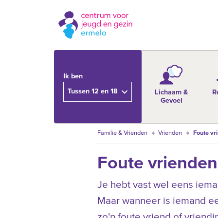
Ik ben
Tussen 12 en 18
Lichaam &
R
Gevoel
Familie & Vrienden
Vrienden
Foute vr
Foute vrienden
Je hebt vast wel eens iema
Maar wanneer is iemand een 
zo'n foute vriend of vriendi