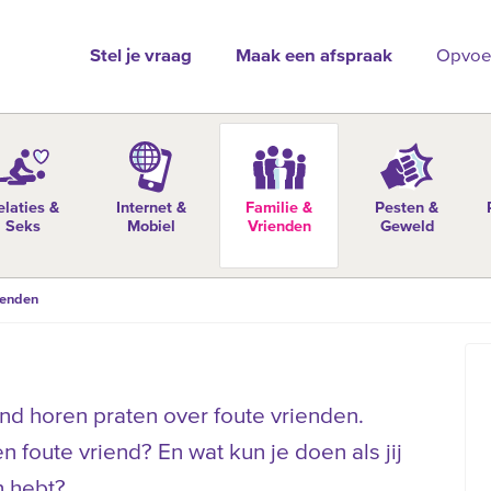
Stel je vraag
Maak een afspraak
Opvoe
elaties &
Internet &
Familie &
Pesten &
Seks
Mobiel
Vrienden
Geweld
ienden
nd horen praten over foute vrienden.
foute vriend? En wat kun je doen als jij
n hebt?