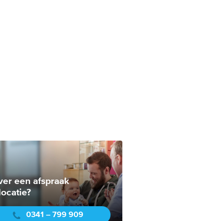
ver een afspraak
locatie?
0341 – 799 909