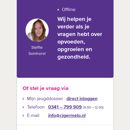
Offline
Wij helpen je
verder als je
vragen hebt over
opvoeden,
Steffie
opgroeien en
Somhorst
gezondheid.
Of stel je vraag via
Mijn jeugddossier
direct inloggen
Telefoon
0341 – 799 909
(9:00 –‍ 12:00)
E-mail
info@cjgermelo.nl