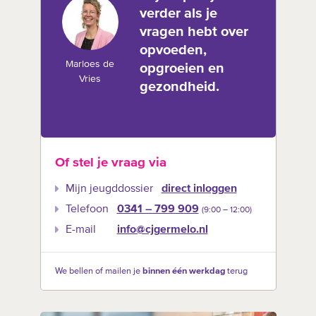
verder als je
vragen hebt over
opvoeden,
Marloes de
opgroeien en
Vries
gezondheid.
Of stel je vraag via
Mijn jeugddossier
direct inloggen
Telefoon
0341 – 799 909
(9:00 –‍ 12:00)
E-mail
info@cjgermelo.nl
We bellen of mailen je
binnen één werkdag
terug