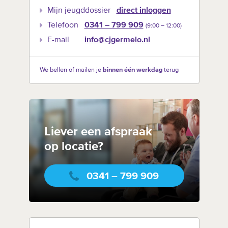
Mijn jeugddossier
direct inloggen
Telefoon
0341 – 799 909
(9:00 –‍ 12:00)
E-mail
info@cjgermelo.nl
We bellen of mailen je
binnen één werkdag
terug
Liever een afspraak
op locatie?
0341 – 799 909