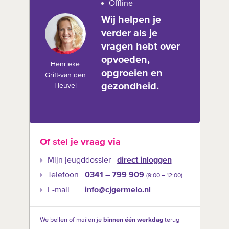
Offline
Wij helpen je
verder als je
vragen hebt over
opvoeden,
Henrieke
opgroeien en
Grift-van den
gezondheid.
Heuvel
Of stel je vraag via
Mijn jeugddossier
direct inloggen
Telefoon
0341 – 799 909
(9:00 –‍ 12:00)
E-mail
info@cjgermelo.nl
We bellen of mailen je
binnen één werkdag
terug