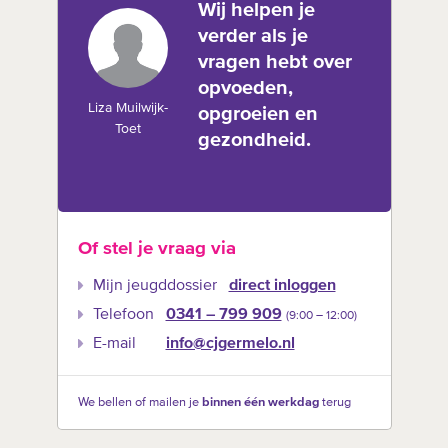
Wij helpen je
verder als je
vragen hebt over
opvoeden,
Liza Muilwijk-
opgroeien en
Toet
gezondheid.
Of stel je vraag via
Mijn jeugddossier
direct inloggen
Telefoon
0341 – 799 909
(9:00 –‍ 12:00)
E-mail
info@cjgermelo.nl
We bellen of mailen je
binnen één werkdag
terug