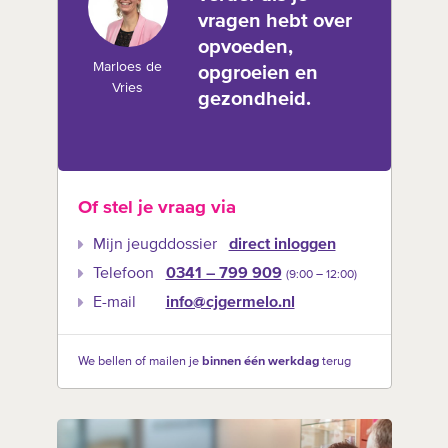
vragen hebt over
opvoeden,
Marloes de
opgroeien en
Vries
gezondheid.
Of stel je vraag via
Mijn jeugddossier
direct inloggen
Telefoon
0341 – 799 909
(9:00 –‍ 12:00)
E-mail
info@cjgermelo.nl
We bellen of mailen je
binnen één werkdag
terug