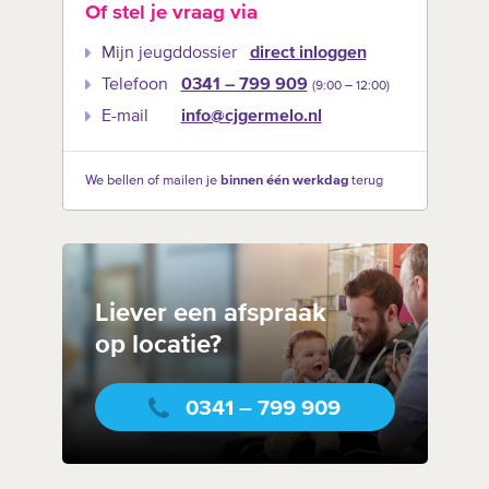
Of stel je vraag via
Mijn jeugddossier
direct inloggen
Telefoon
0341 – 799 909
(9:00 –‍ 12:00)
E-mail
info@cjgermelo.nl
We bellen of mailen je
binnen één werkdag
terug
Liever een afspraak
op locatie?
0341 – 799 909