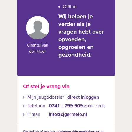
Offline
Wij helpen je
verder als je
vragen hebt over
opvoeden,
Chantal van
opgroeien en
der Meer
gezondheid.
Of stel je vraag via
Mijn jeugddossier
direct inloggen
Telefoon
0341 – 799 909
(9:00 –‍ 12:00)
E-mail
info@cjgermelo.nl
We bellen of mailen je
binnen één werkdag
terug