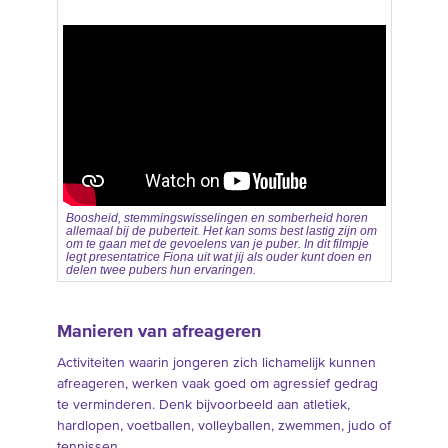
Boosheid, stemmingswisselingen en somberheid horen
allemaal bij de puberteit. Het kan soms best lastig zijn om
om te gaan met de gevoelens van je puber. In dit filmpje
legt presentatrice Fiona uit wat jij als ouder kunt doen en
delen twee pubers hun ervaringen.
Manieren van afreageren
Activiteiten waarin jongeren zich lichamelijk kunnen
afreageren, werken vaak goed om agressief gedrag
te verminderen. Denk bijvoorbeeld aan atletiek,
hardlopen, voetballen, volleyballen, zwemmen, judo of
tennissen.