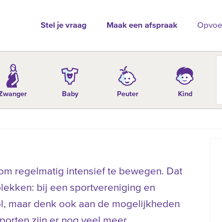
Stel je vraag
Maak een afspraak
Opvoe
Zwanger
Baby
Peuter
Kind
 om regelmatig intensief te bewegen. Dat
plekken: bij een sportvereniging en
ol, maar denk ook aan de mogelijkheden
porten zijn er nog veel meer