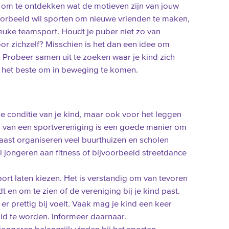
k om te ontdekken wat de motieven zijn van jouw
oorbeeld wil sporten om nieuwe vrienden te maken,
uke teamsport. Houdt je puber niet zo van
oor zichzelf? Misschien is het dan een idee om
Probeer samen uit te zoeken waar je kind zich
er het beste om in beweging te komen.
de conditie van je kind, maar ook voor het leggen
n van een sportvereniging is een goede manier om
rnaast organiseren veel buurthuizen en scholen
el jongeren aan fitness of bijvoorbeeld streetdance
sport laten kiezen. Het is verstandig om van tevoren
t en om te zien of de vereniging bij je kind past.
h er prettig bij voelt. Vaak mag je kind een keer
lid te worden. Informeer daarnaar.