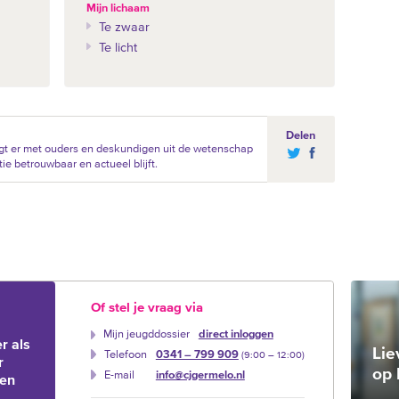
Mijn lichaam
Te zwaar
Te licht
Delen
gt er met ouders en deskundigen uit de wetenschap
ie betrouwbaar en actueel blijft.
Of stel je vraag via
Mijn jeugddossier
direct inloggen
r als
Lie
Telefoon
0341 – 799 909
(9:00 –‍ 12:00)
r
op 
E-mail
info@cjgermelo.nl
ien