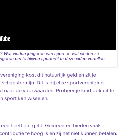
? Wat vinden jongeren van sport en wat vinden ze
ongeren om te blijven sporten? In deze video vertellen
vereniging kost dit natuurlijk geld en zit je
tschapstermijn. Dit is bij elke sportvereniging
d naar de voorwaarden. Probeer je kind ook uit te
n sport kan wisselen.
ereen heeft dat geld. Gemeenten bieden vaak
ntributie te hoog is en zij het niet kunnen betalen.