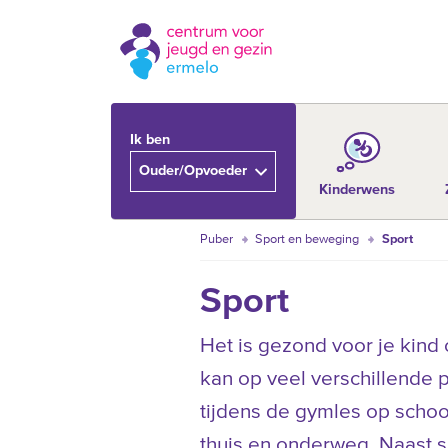
Ik ben
Ouder/Opvoeder
Kinderwens
Puber
Sport en beweging
Sport
Sport
Het is gezond voor je kind
kan op veel verschillende 
tijdens de gymles op scho
thuis en onderweg. Naast s